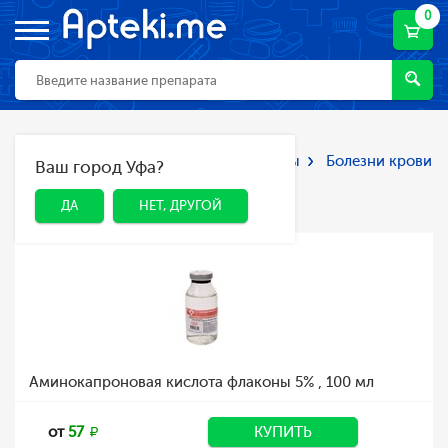
0
Главная
Каталог
Лекарства и БАДы
Болезни крови
Ваш город Уфа?
ДА
НЕТ, ДРУГОЙ
Болезни крови
ДА
НЕТ, ДРУГОЙ
Аминокапроновая кислота флаконы 5% , 100 мл
от
57
КУПИТЬ