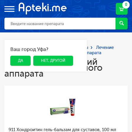
0
Главная
Каталог
Лекарства и БАДы
Лечение
Ваш город Уфа?
ДА
НЕТ, ДРУГОЙ
заболеваний опорно-двигательного аппарата
Лечение заболеваний
ДА
НЕТ, ДРУГОЙ
опорно-двигательного
аппарата
911 Хондроитин гель-бальзам для суставов, 100 мл