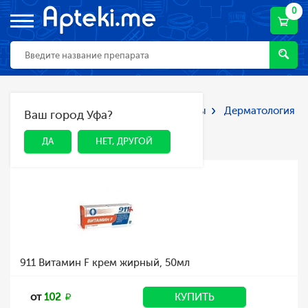
0
Главная
Каталог
Лекарства и БАДы
Дерматология
Ваш город Уфа?
ДА
НЕТ, ДРУГОЙ
Дерматология
ДА
НЕТ, ДРУГОЙ
911 Витамин F крем жирный, 50мл
от
102
КУПИТЬ