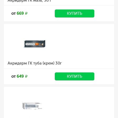
Акридерм ГК мазь, 30 г
от
669
КУПИТЬ
Акридерм ГК туба (крем) 30г
от
649
КУПИТЬ