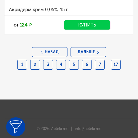
Акридерм крем 0,05%, 15 г
от
124
КУПИТЬ
НАЗАД
ДАЛЬШЕ
1
2
3
4
5
6
7
17
© 2026, Apteki.me |
info@apteki.me