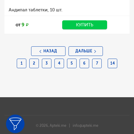
Андипал таблетки, 10 шт.
от
9
КУПИТЬ
НАЗАД
ДАЛЬШЕ
1
2
3
4
5
6
7
14
© 2026, Apteki.me |
info@apteki.me