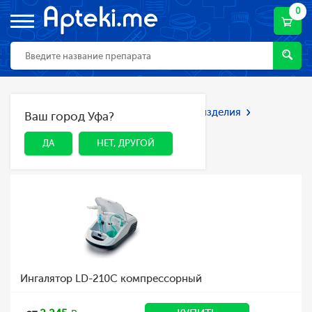
0
Главная
Каталог
Мед. приборы и изделия
Ваш город Уфа?
ДА
НЕТ, ДРУГОЙ
Ингаляторы
Ингаляторы
ДА
НЕТ, ДРУГОЙ
Ингалятор LD-210C компрессорный