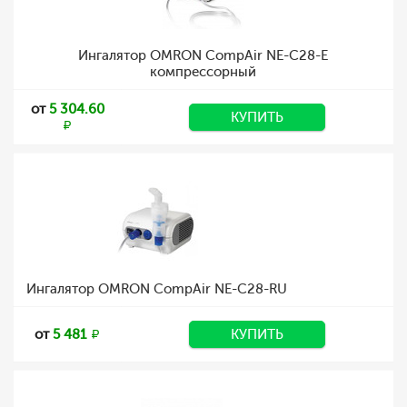
Ингалятор OMRON CompAir NE-C28-E
компрессорный
от
5 304.60
КУПИТЬ
Ингалятор OMRON CompAir NE-C28-RU
от
5 481
КУПИТЬ