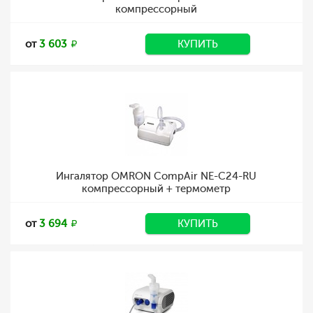
компрессорный
от
3 603
КУПИТЬ
Ингалятор OMRON CompAir NE-C24-RU
компрессорный + термометр
от
3 694
КУПИТЬ