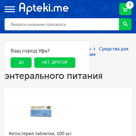
0
Главная
Каталог
Лекарства и БАДы
Средства для
Ваш город Уфа?
ДА
НЕТ, ДРУГОЙ
парентерального и энтерального питания
Средства для
ДА
НЕТ, ДРУГОЙ
парентерального и
энтерального питания
Кетостерил таблетки, 100 шт.