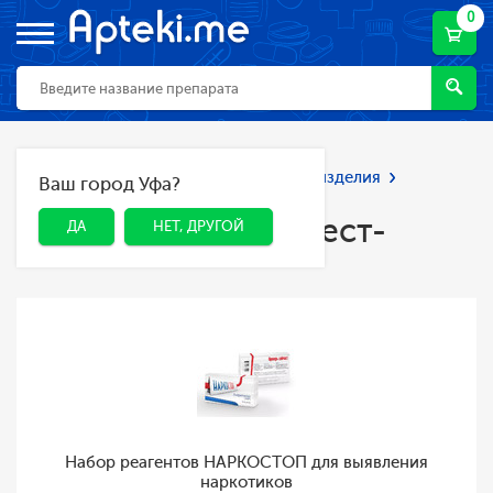
0
Главная
Каталог
Мед. приборы и изделия
Ваш город Уфа?
ДА
НЕТ, ДРУГОЙ
Диагностические тест-полоски
Диагностические тест-
ДА
НЕТ, ДРУГОЙ
полоски
Набор реагентов НАРКОСТОП для выявления
наркотиков