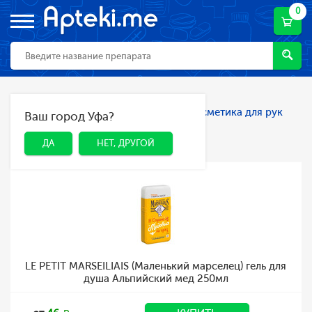
0
Главная
Каталог
Косметика
Косметика для рук
Ваш город Уфа?
ДА
НЕТ, ДРУГОЙ
Косметика для рук
ДА
НЕТ, ДРУГОЙ
LE PETIT MARSEILIAIS (Маленький марселец) гель для
душа Альпийский мед 250мл