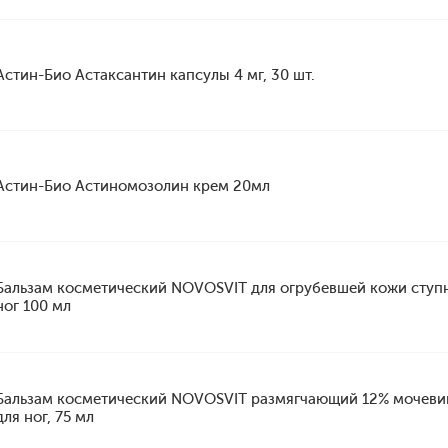
Астин-Био Астаксантин капсулы 4 мг, 30 шт.
Астин-Био Астиномозолин крем 20мл
Бальзам косметический NOVOSVIT для огрубевшей кожи ступ
ног 100 мл
Бальзам косметический NOVOSVIT размягчающий 12% мочеви
для ног, 75 мл