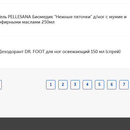
Гель PELLESANA Биомедик "Нежные пяточки" д/ног с мумие и
эфирными маслами 250мл
Дезодорант DR. FOOT для ног освежающий 150 мл (спрей)
1
2
3
4
5
6
7