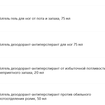
Алгель гель для ног от пота и запаха, 75 мл
Алгель дезодорант-антиперсперант для ног 75 мл
Алгель дезодорант-антиперспирант от избыточной потливост
неприятного запаха, 20 мл
Алгель дезодорант-антиперспирант против обильного
потоотделения ролик, 50 мл