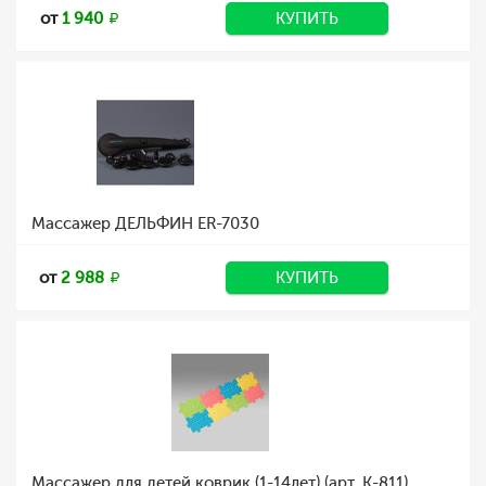
от
1 940
КУПИТЬ
Массажер ДЕЛЬФИН ER-7030
от
2 988
КУПИТЬ
Массажер для детей коврик (1-14лет) (арт. К-811)