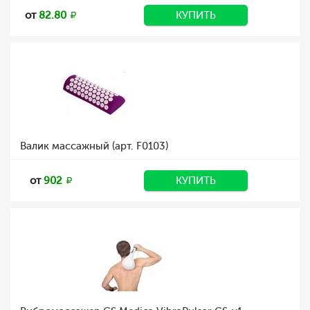
от
82.80
КУПИТЬ
Валик массажный (арт. F0103)
от
902
КУПИТЬ