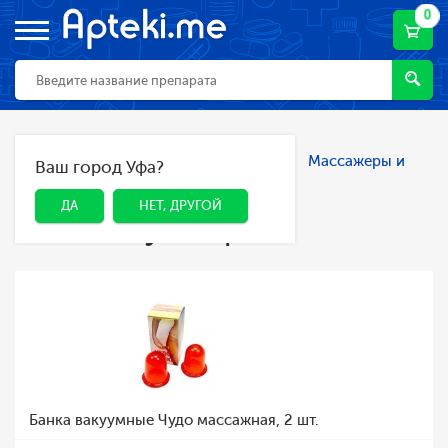
0
Главная
Каталог
Спорт и фитнес
Массажеры и
Ваш город Уфа?
ДА
НЕТ, ДРУГОЙ
миостимуляторы
Массажеры и
ДА
НЕТ, ДРУГОЙ
миостимуляторы
Банка вакуумные Чудо массажная, 2 шт.