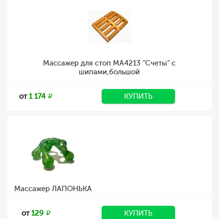
Массажер для стоп МА4213 "Счеты" с
шипами,большой
от
1 174
КУПИТЬ
Массажер ЛАПОНЬКА
от
129
КУПИТЬ