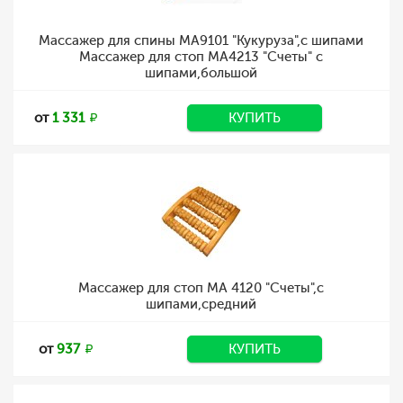
Массажер для спины МА9101 "Кукуруза",с шипами
Массажер для стоп МА4213 "Счеты" с
шипами,большой
от
1 331
КУПИТЬ
Массажер для стоп МА 4120 "Счеты",с
шипами,средний
от
937
КУПИТЬ