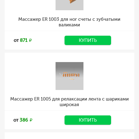
Массажер ER 1003 для ног счеты с зубчатыми
валиками
от
871
КУПИТЬ
Массажер ER 1005 для релаксации лента с шариками
широкая
от
386
КУПИТЬ