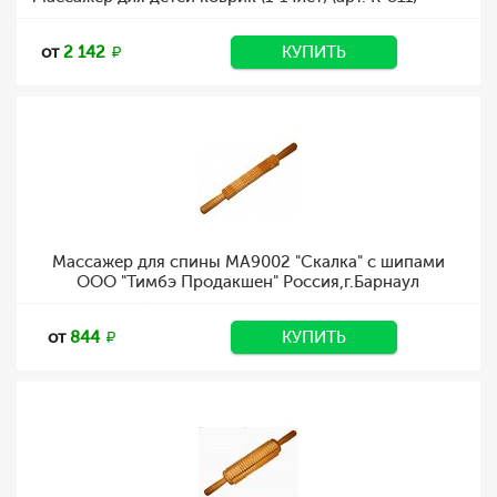
от
2 142
КУПИТЬ
Массажер для спины МА9002 "Скалка" с шипами
ООО "Тимбэ Продакшен" Россия,г.Барнаул
от
844
КУПИТЬ