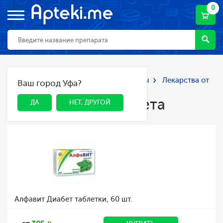
0
Главная
Каталог
Лекарства и БАДы
Лекарства от
Ваш город Уфа?
ДА
НЕТ, ДРУГОЙ
диабета
Лекарства от диабета
ДА
НЕТ, ДРУГОЙ
Алфавит Диабет таблетки, 60 шт.