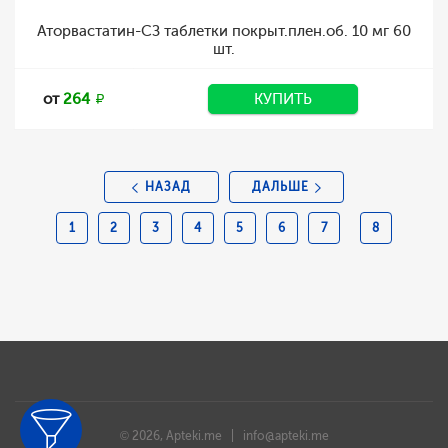
Аторвастатин-СЗ таблетки покрыт.плен.об. 10 мг 60
шт.
от
264
КУПИТЬ
НАЗАД
ДАЛЬШЕ
1
2
3
4
5
6
7
8
© 2026, Apteki.me |
info@apteki.me