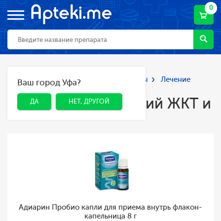
0
Главная
Каталог
Лекарства и БАДы
Лечение
Ваш город Уфа?
ДА
НЕТ, ДРУГОЙ
заболеваний ЖКТ и печени
Лечение заболеваний ЖКТ и
ДА
НЕТ, ДРУГОЙ
печени
Адиарин Пробио капли для приема внутрь флакон-
капельница 8 г