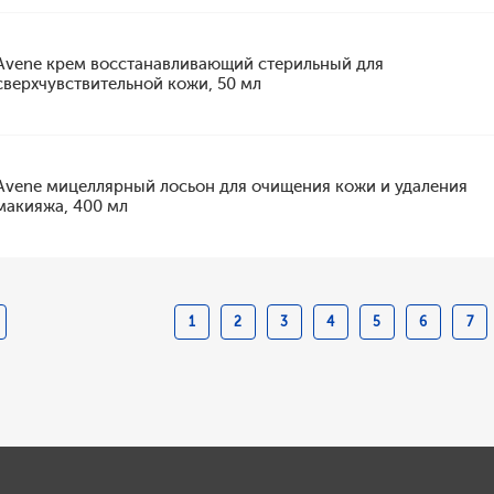
Avene крем восстанавливающий стерильный для
сверхчувствительной кожи, 50 мл
Avene мицеллярный лосьон для очищения кожи и удаления
макияжа, 400 мл
1
2
3
4
5
6
7