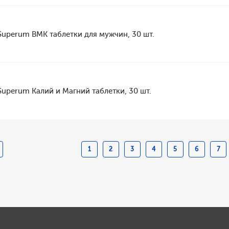
Superum ВМК таблетки для мужчин, 30 шт.
Superum Калий и Магний таблетки, 30 шт.
1
2
3
4
5
6
7