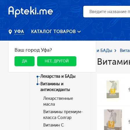
КАТАЛОГ ТОВАРОВ
УФА
Ваш город Уфа?
Главная
Каталог
Лекарства и БАДы
Вита
Витами
ДА
НЕТ, ДРУГОЙ
Категории
Лекарства и БАДы
Витамины и
антиоксиданты
Лекарственные
масла
Витамины премиум-
класса Солгар
Витамин C