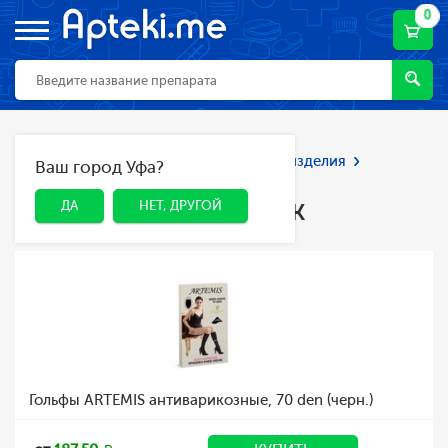
0
Главная
Каталог
Мед. приборы и изделия
Ваш город Уфа?
ДА
НЕТ, ДРУГОЙ
Лечебный трикотаж
Лечебный трикотаж
ДА
НЕТ, ДРУГОЙ
Гольфы ARTEMIS антиварикозные, 70 den (черн.)