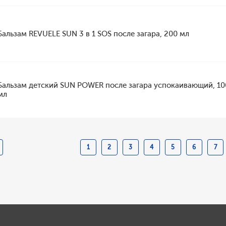
Бальзам REVUELE SUN 3 в 1 SOS после загара, 200 мл
Бальзам детский SUN POWER после загара успокаивающий, 10
мл
1
2
3
4
5
6
7