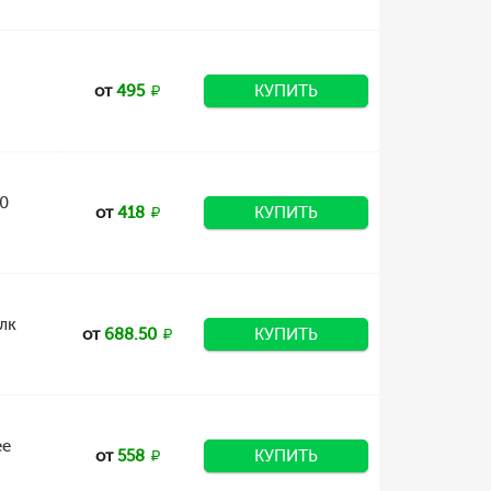
от
495
КУПИТЬ
00
от
418
КУПИТЬ
лк
от
688.50
КУПИТЬ
ее
от
558
КУПИТЬ