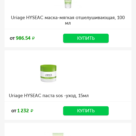
Uriage HYSEAC маска-мягкая отшелушивающая, 100
мл
от
986.54
КУПИТЬ
Uriage HYSEAC паста sos -уход, 15мл
от
1 232
КУПИТЬ