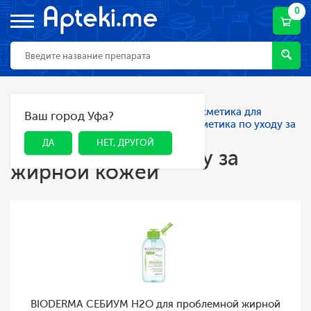
0
Главная
Каталог
Косметика
Косметика для
Ваш город Уфа?
ДА
НЕТ, ДРУГОЙ
лица
Для проблемной кожи
Косметика по уходу за
жирной кожей
ДА
НЕТ, ДРУГОЙ
Косметика по уходу за
жирной кожей
BIODERMA СЕБИУМ H2O для проблемной жирной