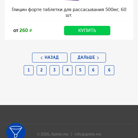
Глицин форте таблетки для рассасывания 500мг, 60
шт.
от
260
КУПИТЬ
НАЗАД
ДАЛЬШЕ
1
2
3
4
5
6
6
© 2026, Apteki.me |
info@apteki.me