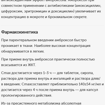
антиоксидантный эффект амброксола. Амброксол при
совместном применении с антибиотиками (амоксициллин,
цефуроксим, эритромицин и доксициклин) увеличивает их
концентрацию в мокроте и бронхиальном секрете.
Фармакокинетика
При парентеральном введении амброксол быстро
проникает в ткани. Наиболее высокая концентрация
обнаруживается в легких.
При приеме внутрь амброксол практически полностью
всасывается из ЖКТ.
Cmax достигается через 1–3 ч — для таблеток, сиропа,
раствора для приема внутрь и ингаляций и раствора дляв/
в введения; Cmaxсоставляет приблизительно 140±54 нг/мл и
достигается через 4 ч после приема внутрь — для капсул
пролонгированного действия.
Из-за пресистемного метаболизма абсолютная