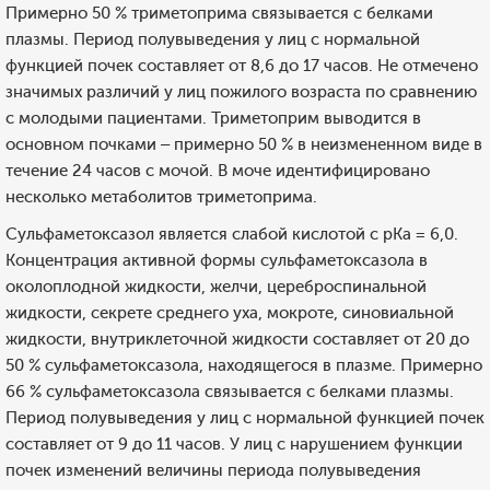
Примерно 50 % триметоприма связывается с белками
плазмы. Период полувыведения у лиц с нормальной
функцией почек составляет от 8,6 до 17 часов. Не отмечено
значимых различий у лиц пожилого возраста по сравнению
с молодыми пациентами. Триметоприм выводится в
основном почками – примерно 50 % в неизмененном виде в
течение 24 часов с мочой. В моче идентифицировано
несколько метаболитов триметоприма.
Сульфаметоксазол является слабой кислотой с рКа = 6,0.
Концентрация активной формы сульфаметоксазола в
околоплодной жидкости, желчи, цереброспинальной
жидкости, секрете среднего уха, мокроте, синовиальной
жидкости, внутриклеточной жидкости составляет от 20 до
50 % сульфаметоксазола, находящегося в плазме. Примерно
66 % сульфаметоксазола связывается с белками плазмы.
Период полувыведения у лиц с нормальной функцией почек
составляет от 9 до 11 часов. У лиц с нарушением функции
почек изменений величины периода полувыведения