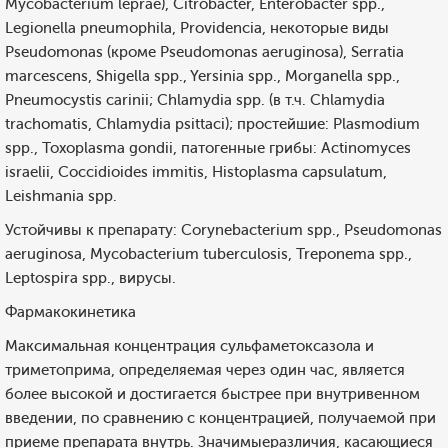
Mycobacterium leprae), Citrobacter, Enterobacter spp.,
Legionella pneumophila, Providencia, некоторые виды
Pseudomonas (кроме Pseudomonas aeruginosa), Serratia
marcescens, Shigella spp., Yersinia spp., Morganella spp.,
Pneumocystis carinii; Chlamydia spp. (в т.ч. Chlamydia
trachomatis, Chlamydia psittaci); простейшие: Plasmodium
spp., Toxoplasma gondii, патогенные грибы: Actinomyces
israelii, Coccidioides immitis, Histoplasma capsulatum,
Leishmania spp.
Устойчивы к препарату: Corynebacterium spp., Pseudomonas
aeruginosa, Mycobacterium tuberculosis, Treponema spp.,
Leptospira spp., вирусы.
Фармакокинетика
Максимальная концентрация сульфаметоксазола и
триметоприма, определяемая через один час, является
более высокой и достигается быстрее при внутривенном
введении, по сравнению с концентрацией, получаемой при
приеме препарата внутрь. Значимыеразличия, касающиеся