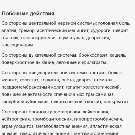
Побочные действия
Со стороны центральной нервной системы: головная боль,
апатия, тремор, асептический менингит, судороги, неврит,
атаксия, головокружения, шум в ушах, депрессия,
галлюцинации.
Со стороны дыхательной системы: бронхоспазм, кашель,
поверхностное дыхание, легочные инфильтраты.
Со стороны пищеварительной системы: гастрит, боль в
животе, холестаз, тошнота, рвота, диарея, стоматит,
псевдомембранозный колит, гепатит холестатический,
повышение активности «печеночных» трансаминаз,
гипербилирубинемия, некроз печени, глоссит, панкреатит.
Со стороны органов кроветворения: лейкопения,
нейтропения, тромбоцитопения, гипопротромбинемия,
агранулоцитоз, мегалобластная анемия, апластическая
анемия, гемолитическая анемия, метгемоглобинемия,