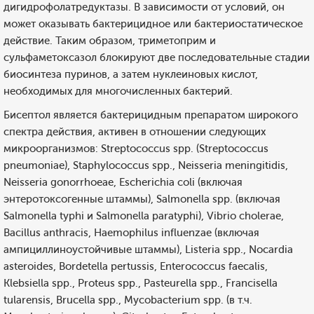
дигидрофолатредуктазы. В зависимости от условий, он
может оказывать бактерицидное или бактериостатическое
действие. Таким образом, триметоприм и
сульфаметоксазол блокируют две последовательные стадии
биосинтеза пуринов, а затем нуклеиновых кислот,
необходимых для многочисленных бактерий.
Бисептол является бактерицидным препаратом широкого
спектра действия, активен в отношении следующих
микроорганизмов: Streptococcus spp. (Streptococcus
pneumoniae), Staphylococcus spp., Neisseria meningitidis,
Neisseria gonorrhoeae, Escherichia coli (включая
энтеротоксогенные штаммы), Salmonella spp. (включая
Salmonella typhi и Salmonella paratyphi), Vibrio cholerae,
Bacillus anthracis, Haemophilus influenzae (включая
ампициллиноустойчивые штаммы), Listeria spp., Nocardia
asteroides, Bordetella pertussis, Enterococcus faecalis,
Klebsiella spp., Proteus spp., Pasteurella spp., Francisella
tularensis, Brucella spp., Mycobacterium spp. (в т.ч.