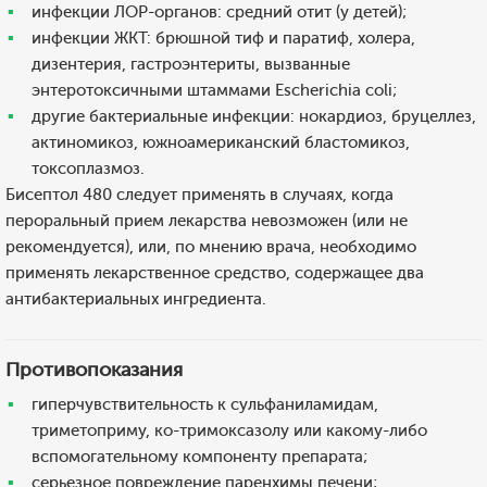
инфекции ЛОР-органов: средний отит (у детей);
инфекции ЖКТ: брюшной тиф и паратиф, холера,
дизентерия, гастроэнтериты, вызванные
энтеротоксичными штаммами Escherichia coli;
другие бактериальные инфекции: нокардиоз, бруцеллез,
актиномикоз, южноамериканский бластомикоз,
токсоплазмоз.
Бисептол 480 следует применять в случаях, когда
пероральный прием лекарства невозможен (или не
рекомендуется), или, по мнению врача, необходимо
применять лекарственное средство, содержащее два
антибактериальных ингредиента.
Противопоказания
гиперчувствительность к сульфаниламидам,
триметоприму, ко-тримоксазолу или какому-либо
вспомогательному компоненту препарата;
серьезное повреждение паренхимы печени;