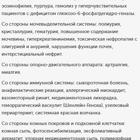
эозинофилия, пурпура, гемолиз у гиперчувствительных
пациентов с дефицитом глюкозо-6-фосфатдегидро-геназы.
Со стороны мочевыделительной системы: полиурия,
кристаллурия, гематурия, повышенное содержание
мочевины, гиперкреатининемия, токсическая нефропатия с
олигурией и анурией, нарушения функции почек,
интерстициальный нефрит.
Со стороны опорно-двигательного аппарата: артралгия,
миалгия.
Со стороны иммунной системы: сывороточная болезнь,
анафилактические реакции, аллергический миокардит,
вазомоторный ринит, медикаментозная лихорадка,
геморрагический васкулит (Шенлейн-Геноха), узелковый
периартериит, системная красная волчанка.
Со стороны кожных покровов и подкожной клетчатки:
кожная сыпь, фотосенсибилизация, эксфолиативный
дерматит, упорная медикаментозная сыпь, полиморфная