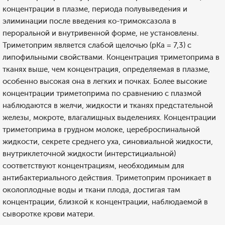
концентрации в плазме, периода полувыведения и
элиминации после введения ко-тримоксазола в
пероральной и внутривенной форме, не установлены.
Триметоприм является слабой щелочью (рКа = 7,3) с
липофильными свойствами. Концентрация триметоприма в
тканях выше, чем концентрация, определяемая в плазме,
особенно высокая она в легких и почках. Более высокие
концентрации триметоприма по сравнению с плазмой
наблюдаются в желчи, жидкости и тканях предстательной
железы, мокроте, влагалищных выделениях. Концентрации
триметоприма в грудном молоке, цереброспинальной
жидкости, секрете среднего уха, синовиальной жидкости,
внутриклеточной жидкости (интерстициальной)
соответствуют концентрациям, необходимым для
антибактериального действия. Триметоприм проникает в
околоплодные воды и ткани плода, достигая там
концентрации, близкой к концентрации, наблюдаемой в
сыворотке крови матери.