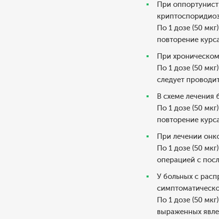
При оппортунисти
криптоспоридиоз
По 1 дозе (50 мк
повторение курса
При хроническом
По 1 дозе (50 мк
следует проводит
В схеме лечения
По 1 дозе (50 мк
повторение курса
При лечении онко
По 1 дозе (50 мк
операцией с пос
У больных с расп
симптоматическо
По 1 дозе (50 мк
выраженных явле