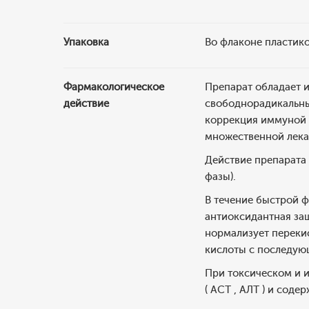
Упаковка
Во флаконе пластико
Фармакологическое
Препарат обладает 
действие
свободнорадикальны
коррекция иммуной 
множественной лека
Действие препарата 
фазы).
В течение быстрой ф
антиоксидантная за
нормализует переки
кислоты с последую
При токсическом и 
( АСТ , АЛТ ) и сод