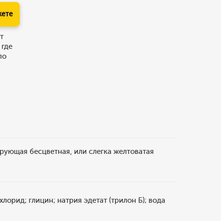
кете
т
 где
по
рующая бесцветная, или слегка желтоватая
орид; глицин; натрия эдетат (трилон Б); вода