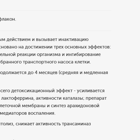
флакон.
ым действием и вызывает инактивацию
новано на достижении трех основных эффектов:
ельной реакции организма и ингибирование
ранного транспортного насоса клетки.
продолжается до 4 месяцев (средняя и медленная
 всего детоксикационный эффект - усиливается
лактоферрина, активности каталазы; препарат
клеточной мембраны и синтез арахидоновой
медиаторов воспаления.
олиз, снижает активность трансаминаз