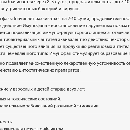
азы (начинается через 2-3 суток, продолжительность - до 7-1
 внутриклеточных бактерий и вирусов.
 фазы (начинает развиваться на 7-10 сутки, продолжительност
 действие Имунофана - восстановление нарушенных показате
ается нормализация иммуно-регуляторного индекса, отмечае
нтибактериальных антител эквивалентно действию некоторых
ет существенного влияния на продукцию реагиновых антител 
сти немедленного типа; Имунофан стимулирует образование I
о подавляет множественную лекарственную устойчивость оп
действию цитостатических препаратов.
ние у взрослых и детей старше двух лет:
х и токсических состояний.
палительных заболеваний различной этиологии.
ность;
сложненная резус-конфликтом;