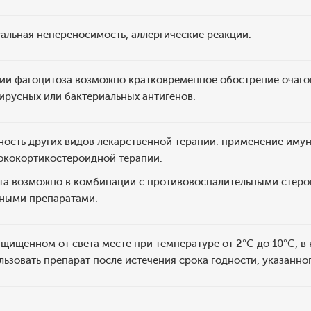
альная непереносимость, аллергические реакции.
ации фагоцитоза возможно кратковременное обострение очаго
ирусных или бактериальных антигенов.
ость других видов лекарственной терапии: применение иму
люкокортикостероидной терапии.
та возможно в комбинации с противовоспалительными стер
ными препаратами.
ащищенном от света месте при температуре от 2°С до 10°С, в 
ьзовать препарат после истечения срока годности, указанног