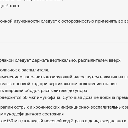
о 2-х лет.
очной изученности следует с осторожностью применять во в
лакон следует держать вертикально, распылителем вверх.
олпачок с распылителя.
менением заполнить дозирующий насос путем нажатия на ши
тель в носовой ход при вертикальном положении головы.
ть широкий ободок распылителя до упора.
содержится 50 мкг имунофана. Суточная доза не должна превы
ерапии острых и хронических инфекционно-воспалительных
иммунодефицитного состояния
зе (50 мкг) в каждый носовой ход 2 раза в день, ежедневно в 