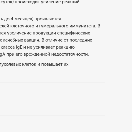
0 суток) происходит усиление реакций
ь до 4 месяцев) проявляется
лей клеточного и гуморального иммунитета. В
тся увеличение продукции специфических
 лечебных вакцин. В отличие от последних
класса IgE и не усиливает реакцию
gA при его врожденной недостаточности.
ухолевых клеток и повышает их