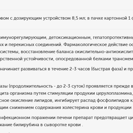
вом с дозирующим устройством 8,5 мл; в пачке картонной 1 
иимунорегулирующим, детоксикационным, гепатопротективн
х и перекисных соединений. Фармакологическое действие ос
системы, восстановление баланса окислительно-антиокислит
рственной устойчивости, опосредованной белками трансмемб
начинает развиваться в течение 2-3 часов (быстрая фаза) и 
азы (продолжительность - до 2-3 суток) проявляется прежде
щита организма путем стимуляции продукии церулоплазмина, 
сное окисление липидов, ингибирует распад фосфолипидов 
щим снижением содержания холестерина крови и продукции 
инфекционном поражении печени препарат предотвращает цит
ержание билирубина в сыворотке крови .