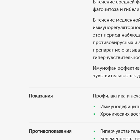
В течение средней ф
фагоцитоза и гибели
В течение медленной
иммунорегуляторное
этот период наблюд
противовирусных и а
препарат не оказыва
гиперчувствительно
Имунофан эффективн
чувствительность к 
Показания
Профилактика и лече
Иммунодефицитны
Хронических вос
Противопоказания
Гиперчувствитель
Беременность, о