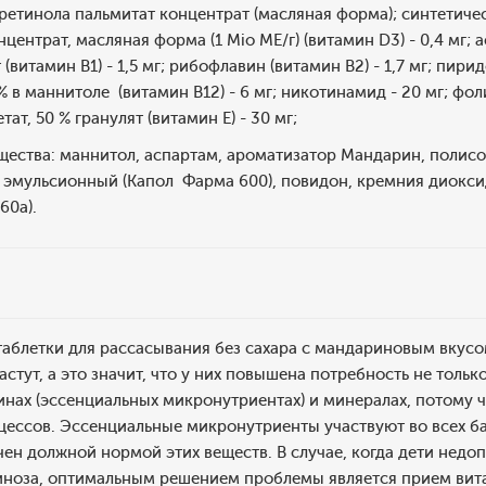
етинола пальмитат концентрат (масляная форма); синтетический
ентрат, масляная форма (1 Mio ME/г) (витамин D3) - 0,4 мг; а
витамин В1) - 1,5 мг; рибофлавин (витамин В2) - 1,7 мг; пири
в маннитоле (витамин В12) - 6 мг; никотинамид - 20 мг; фолие
тат, 50 % гранулят (витамин Е) - 30 мг;
ества: маннитол, аспартам, ароматизатор Мандарин, полисор
к эмульсионный (Капол Фарма 600), повидон, кремния диокси
160а).
блетки для рассасывания без сахара с мандариновым вкусом
астут, а это значит, что у них повышена потребность не тольк
минах (эссенциальных микронутриентах) и минералах, потому
цессов. Эссенциальные микронутриенты участвуют во всех б
ен должной нормой этих веществ. В случае, когда дети недо
иноза, оптимальным решением проблемы является прием вита