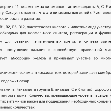
ржит: 11 незаменимых витаминов – антиоксиданты А, С, Е и
у. Следует отметить, что эти витамины для детей с 7 лет я
сти роста и развития.
В1, В2, В6, В12, пантотеновая кислота и никотинамид) участв
еобходима для нормального синтеза, регенерации и функци
им для развития эпителиальных клеток и синтеза зрите
ует поступление кальция и способствует правильной ми
твует абсорбции железа и принимает участие во многих
 физиологическим антиоксидантом, который защищает мемб
содержит сахар.
тамины (витамины группы В, витамин С и биотин) хорошо а
тям организма. Количества, превышающие уровень насыщения 
тих витаминов важен для поддержания необходимых концентр
енных количествах.