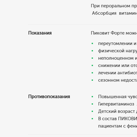
При пероральном п
Абсорбция витамина
Показания
Пиковит Форте можно
переутомлении и
физической нагру
неполноценном и
снижении или отс
лечении антибио
сезонном недост
Противопоказания
Повышенная чувс
Гипервитаминоз
Детский возраст д
В состав ПИКОВИ
пациентам с фен