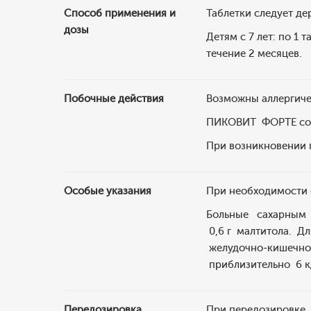
Способ применения и
Таблетки следует де
дозы
Детям с 7 лет: по 1 
течение 2 месяцев.
Побочные действия
Возможны аллергич
ПИКОВИТ ФОРТЕ соде
При возникновении 
Особые указания
При необходимости 
Больные сахарным д
0,6 г малтитола. Д
желудочно-кишечном
приблизительно 6 кД
Передозировка
При передозировке, 