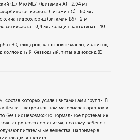
 (1,7 Mio ME/г) (витамин А) - 2,94 мг;
скорбиновая кислота (витамин С) - 60 мг;
доксина гидрохлорид (витамин В6) - 2 мг;
вая кислота - 0,4 мг; кальция пантотенат - 10
бат 80, глицерол, касторовое масло, малтитол,
д коллоидный, безводный, титана диоксид (Е
, состав которых усилен витаминами группы В.
о в белке – «строительном материале» органов и
 что без них невозможно нормальное протекание
азовых процессах организма, поэтому ребенок
получают питательные вещества, например в
минов для аппетита.