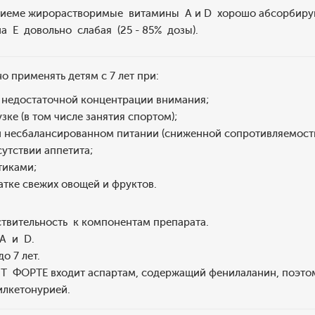
риеме жирорастворимые витамины А и D хорошо абсорбиру
 Е довольно слабая (25 - 85% дозы).
 применять детям с 7 лет при:
 недостаточной концентрации внимания;
зке (в том числе занятия спортом);
 несбалансированном питании (сниженной сопротивляемости
утствии аппетита;
тиками;
атке свежих овощей и фруктов.
твительность к компонентам препарата.
 А и D.
о 7 лет.
Т ФОРТЕ входит аспартам, содержащий фенилаланин, поэтом
илкетонурией.