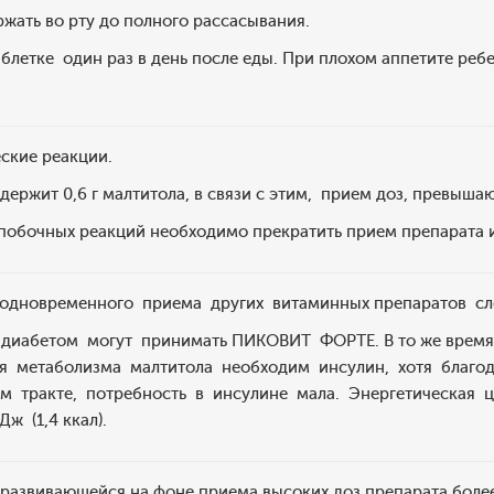
ржать во рту до полного рассасывания.
таблетке один раз в день после еды. При плохом аппетите ребе
еские реакции.
ржит 0,6 г малтитола, в связи с этим, прием доз, превыша
побочных реакций необходимо прекратить прием препарата и
одновременного приема других витаминных препаратов сле
иабетом могут принимать ПИКОВИТ ФОРТЕ. В то же время, 
ля метаболизма малтитола необходим инсулин, хотя благ
 тракте, потребность в инсулине мала. Энергетическая ц
ж (1,4 ккал).
развивающейся на фоне приема высоких доз препарата более