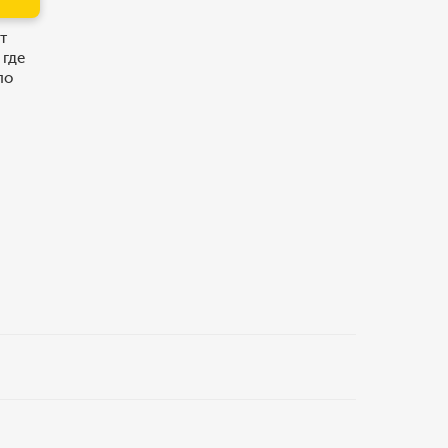
т
 где
по