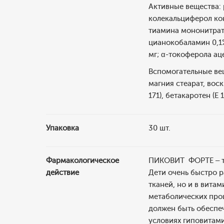
Активные вещества: р
колекальциферол конц
тиамина мононитрат (
цианокобаламин 0,1% 
мг; α-токоферола аце
Вспомогательные вещ
магния стеарат, вос
171), бетакаротен (Е 
Упаковка
30 шт.
Фармакологическое
ПИКОВИТ ФОРТЕ – та
действие
Дети очень быстро р
тканей, но и в вита
метаболических про
должен быть обеспеч
условиях гиповитам